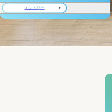
■ 診療費請求のための事務
エントリー
当院での医療・介護・労災保険、公費負担医療に関する事
審査支払機関へのレセプト提出
審査支払機関又は保険者からの照会への回答
公費負担医療に関する行政機関等へのレセプト提出、照会
その他、医療・介護・労災保険、および公費負担医療に関
■ 当院の管理運営業務
会計・経理
医療事故等の報告
当該患者さんの医療サービスの向上
入退院等の病棟管理
その他、当院の管理運営業務に関する利用
企業等から委託を受けて行う健康診断等における、企
医師賠償責任保険などに係る、医療に関する専門の団
医療・福祉サービスや業務の維持改善のための基礎資
当院内において行われる医療実習への協力
医療の質の向上を目的とした症例研究
外部監査機関への情報提供