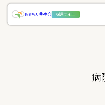
共生会
採用サイト
医療法人
病