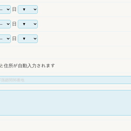
日
日
日
と住所が自動入力されます