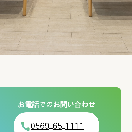
務およびその委託
への回答
する診療費請求のための利用
業等へのその結果の通知
お電話でのお問い合わせ
体、保険会社等への相談又は届出等
料
0569
65
1111
-
-
(代)