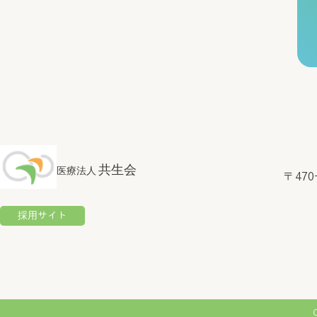
治験又は製造販売後臨床試験に係る調査および支援業
病室での氏名の掲示
病院内での氏名の呼称
上記のうち、同意しがたい事項がある場合には、その旨を
お申し出がないものについては、同意していただけたもの
これらのお申し出は、撤回・変更することが可能です。
みどりの風 南知多病院 病院長
共生会
医療法人
〒 47
採用サイト