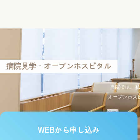
医療の発展のために学会や研究会等に診療の内容を提供す
以上
当院における個人情報保護対策の管理者、相談窓口は以下に
情報管理責任者・・・病院長
個人情報に関しての相談窓口・・・事務長
みどりの風 南知多病院 病院長
病院見学・オープンホスピタル
【個人情報の利用目的】
■ 医療提供
当院では、私
当院での医療サービスの提供
他の病院、診療所、助産所、薬局、訪問看護ステーション
オープンホス
他の医療機関等からの照会への回答
患者さんの診療のため、外部の医師等の意見・助言を求め
検体検査業務の委託その他の業務委託
ご家族等への病状説明
その他、患者さんへの医療提供に関する利用
WEBから申し込み