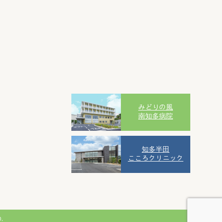
みどりの風
南知多病院
知多半田
こころクリニック
.