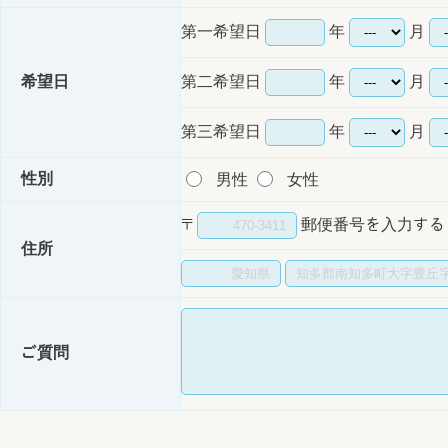
第一希望日
年
月
希望日
第二希望日
年
月
第三希望日
年
月
性別
男性
女性
〒
郵便番号を入力する
住所
ご質問